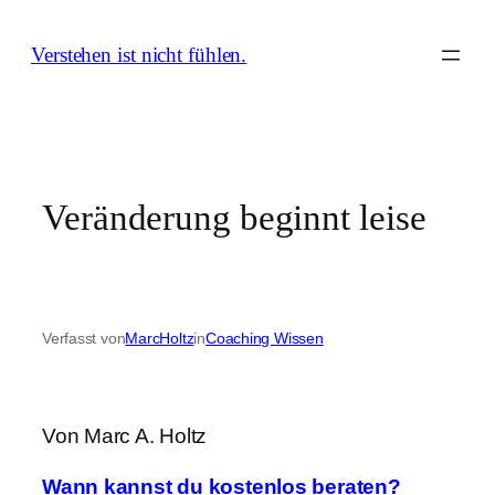
Zum
Inhalt
Verstehen ist nicht fühlen.
springen
Veränderung beginnt leise
Verfasst von
MarcHoltz
in
Coaching Wissen
Von Marc A. Holtz
Wann kannst du kostenlos beraten?