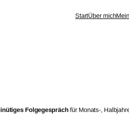
Start
Über mich
Mein
inütiges Folgegespräch
für Monats-, Halbjahr