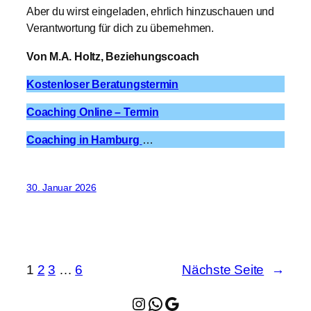
Aber du wirst eingeladen, ehrlich hinzuschauen und
Verantwortung für dich zu übernehmen.
Von M.A. Holtz, Beziehungscoach
Kostenloser Beratungstermin
Coaching Online – Termin
Coaching in Hamburg
…
30. Januar 2026
1
2
3
…
6
Nächste Seite
→
Instagram
WhatsApp
Google Maps