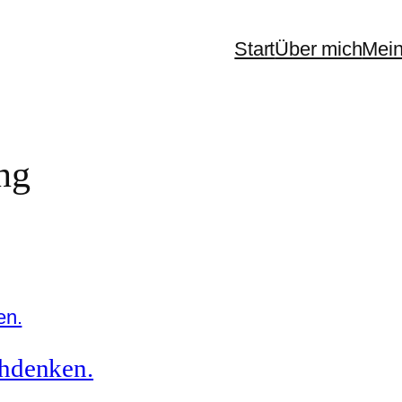
Start
Über mich
Mein
ng
chdenken.