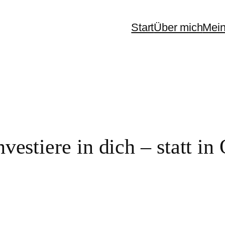
Start
Über mich
Mein
vestiere in dich – statt in