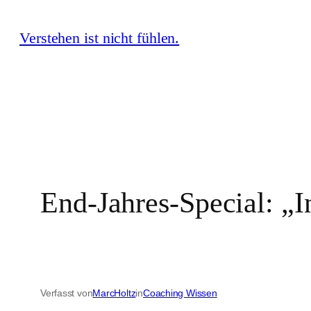
Zum
Verstehen ist nicht fühlen.
Inhalt
springen
End-Jahres-Special: „In
Verfasst von
MarcHoltz
in
Coaching Wissen