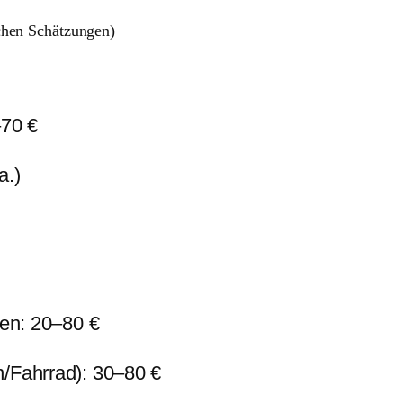
schen Schätzungen)
–70 €
a.)
hen: 20–80 €
n/Fahrrad): 30–80 €