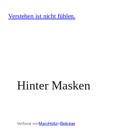
Zum
Verstehen ist nicht fühlen.
Inhalt
springen
Hinter Masken
Verfasst von
MarcHoltz
in
Beiträge