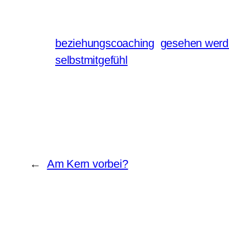
beziehungscoaching
gesehen wer
selbstmitgefühl
←
Am Kern vorbei?