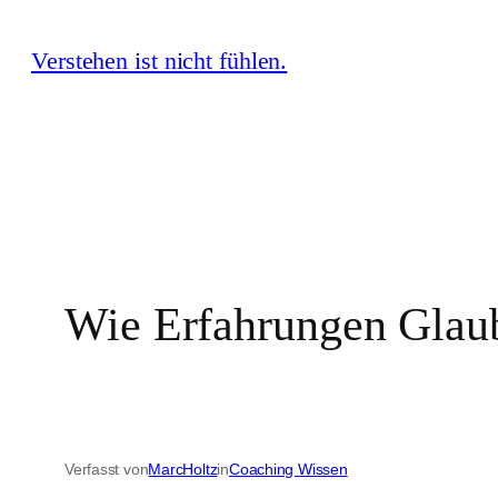
Zum
Verstehen ist nicht fühlen.
Inhalt
springen
Wie Erfahrungen Glau
Verfasst von
MarcHoltz
in
Coaching Wissen