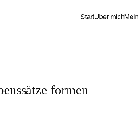
Start
Über mich
Mein
benssätze formen