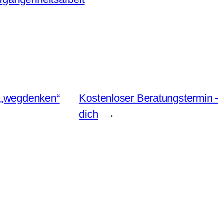
h „wegdenken“
Kostenloser Beratungs­termin 
dich
→