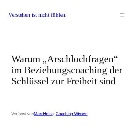
Zum
Inhalt
Verstehen ist nicht fühlen.
springen
Warum „Arschlochfragen“
im Beziehungscoaching der
Schlüssel zur Freiheit sind
Verfasst von
MarcHoltz
in
Coaching Wissen