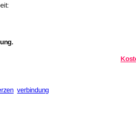
eit:
rung.
Kost
rzen
verbindung