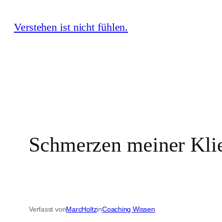
Zum
Verstehen ist nicht fühlen.
Inhalt
springen
Schmerzen meiner Klie
Verfasst von
MarcHoltz
in
Coaching Wissen