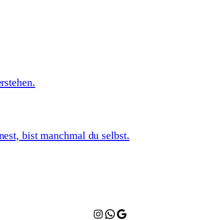
rstehen.
st, bist manchmal du selbst.
Instagram
WhatsApp
Google Maps