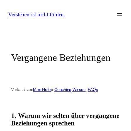
Zum
Inhalt
Verstehen ist nicht fühlen.
springen
Vergangene Beziehungen
Verfasst von
MarcHoltz
in
Coaching Wissen
, 
FAQs
1. Warum wir selten über vergangene
Beziehungen sprechen