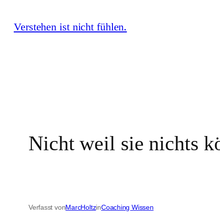
Zum
Verstehen ist nicht fühlen.
Inhalt
springen
Nicht weil sie nichts 
Verfasst von
MarcHoltz
in
Coaching Wissen