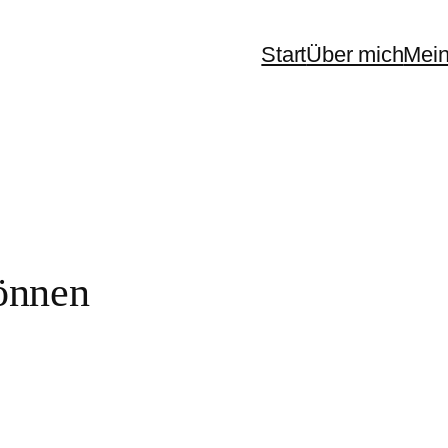
Start
Über mich
Mein
können