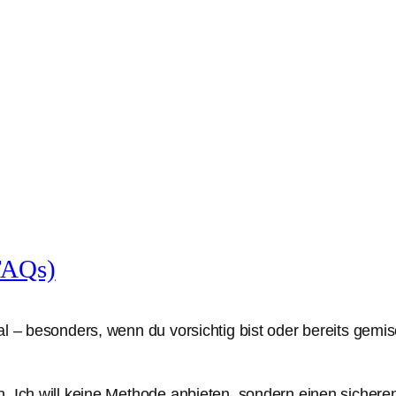
FAQs)
al – besonders, wenn du vorsichtig bist oder bereits gem
n. Ich will keine Methode anbieten, sondern einen siche