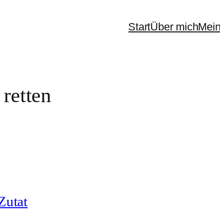
Start
Über mich
Mein
retten
Zutat