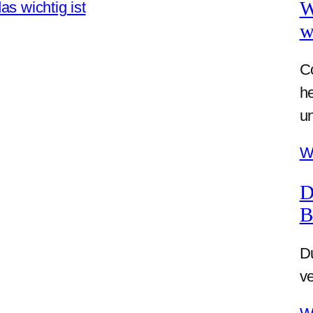
W
w
Co
h
un
W
D
B
Du
ve