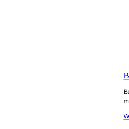
B
Be
m
W